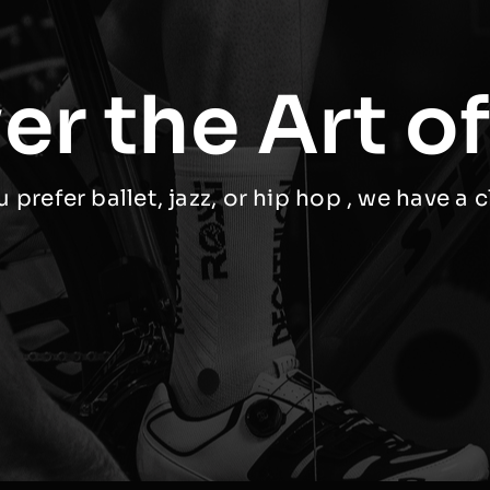
er the Art o
prefer ballet, jazz, or hip hop , we have a c