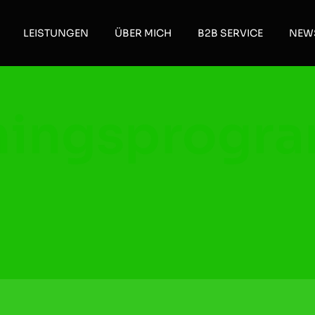
LEISTUNGEN
ÜBER MICH
B2B SERVICE
NEW
iningsprogr